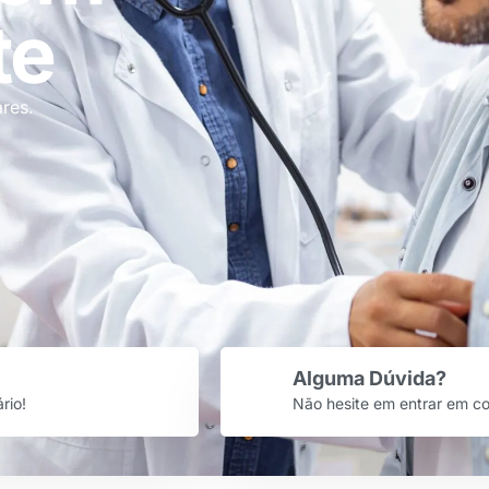
te
ares.
Alguma Dúvida?
rio!
Não hesite em entrar em c