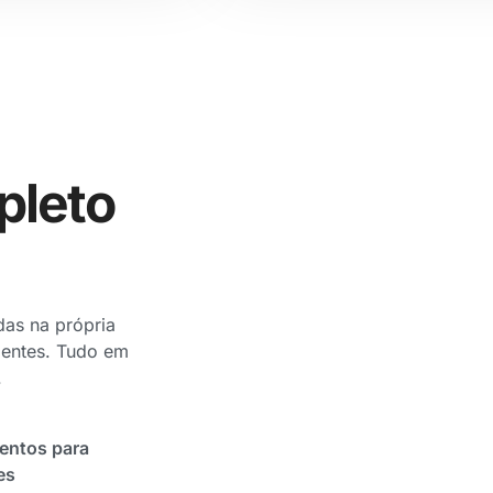
pleto
das na própria
rientes. Tudo em
.
ntos para
es