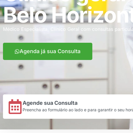
Belo Horizon
Médico Especialista, Clínico Geral com consultas particul
Agenda já sua Consulta
Agende sua Consulta
Preencha ao formulário ao lado e para garantir o seu horá